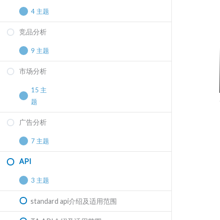
如何执行页面级SEO优化
4 主题
如何使用Semrush对文章内容查重
SEMrush中的SERP分析功能介绍
竞品分析
Social content AI介绍
如何找到自身和竞争对手在内容策略上的差
异
如何查看网站线上能见度
9 主题
利用Semrush分析竞争对手社媒营销策略
Semrush教你如何在几分钟之内找到数百个
利用Semrush诊断网站问题
市场分析
通过外链分析洞悉竞品营销策略
利用Semrush管理多个社媒平台
内容创意
使用Semrush优化Title&Description标签
15 主
5种使用Sermush方法快速找到竞品网站
社媒运营人员如何快速获取大量目标客户关
如何用Semrush为网站挑选最好的内容创
题
注的热门话题
意？
使用SEMrush发现竞争对手
你被竞品蹭流量了吗？
广告分析
如何衡量网站SEO声量
网站博客内容效果分析，发现表现最优的内
如何用semrush拓展关键词
使用 Semrush 快速衡量竞品的品牌力概况
容
7 主题
海外搜索《黑悟空》的10种玩家类型
如何快速拓展交易类目标关键词
Product Research Pulse App介绍
如何分析Guest Post文章表现
API
利用AI来低成本快速设计广告素材
分析了20万个触发谷歌AI概述的关键词
如何利用SEMrush找到用户常问问题
后。。。
如何利用Semrush分析网站流量下降的可能
使用Semrush 优化内容，提升SEO友好度
3 主题
如何通过竞品分析找到广告投放平台？
原因
如何用Semrush开展网站关键词优化工作
Prowly功能及应用场景介绍
如何使用Semrush监控品牌在线声誉？
standard api介绍及适用范围
如何通过Semrush找到广告投放平台资源？
利用Semrush实现多个竞争对手网站流量对
如何用SEMrush四步写出高质量SEO文章
如何使用Semrush创建自定义报告（上）
比
如何使用Semrush找到UGC内容？