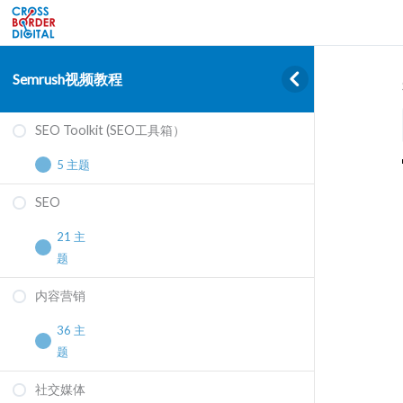
Semrush视频教程
SEO Toolkit (SEO工具箱）
5 主题
SEO
Domain Overview 域名概览
21 主
Organic Research 自然搜索流量分析
题
Keyword Gap
内容营销
利用Semrush找到网站子链优化机会
Backlink Gap
36 主
如何找到谷歌AIO机会
题
Keyword Overview 关键词概览
如何找出People Also Ask机会并优化
社交媒体
如何使用Semrush快速生成短视频（下）